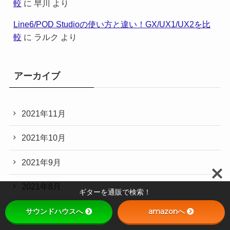
較
に
早川
より
Line6/POD Studioの使い方と違い！GX/UX1/UX2を比
較
に
ラルク
より
アーカイブ
2021年11月
2021年10月
2021年9月
2021年8月
ギターを通販で検索！
2021年7月
サウンドハウスへ
amazonへ