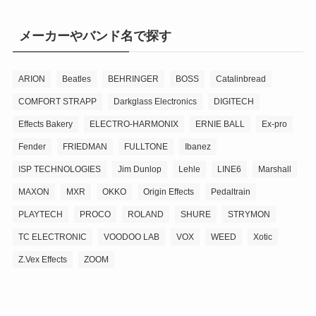
メーカーやバンド名で探す
ARION
Beatles
BEHRINGER
BOSS
Catalinbread
COMFORT STRAPP
Darkglass Electronics
DIGITECH
Effects Bakery
ELECTRO-HARMONIX
ERNIE BALL
Ex-pro
Fender
FRIEDMAN
FULLTONE
Ibanez
ISP TECHNOLOGIES
Jim Dunlop
Lehle
LINE6
Marshall
MAXON
MXR
OKKO
Origin Effects
Pedaltrain
PLAYTECH
PROCO
ROLAND
SHURE
STRYMON
TC ELECTRONIC
VOODOO LAB
VOX
WEED
Xotic
Z.Vex Effects
ZOOM