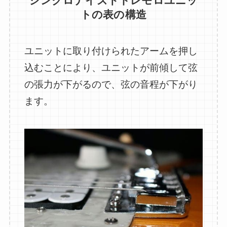
シンクロナイズドトレモロユニッ
トの表の構造
通常のビブラートユニットとは、逆
の効果になるわけですね。
ユニットに取り付けられたアームを押し
ちなみに、ギブソンがビブラートユ
込むことにより、ユニットが前傾して弦
ニットの開発を始めたのは、1960年
の張力が下がるので、弦の音程が下がり
代のサーフミュージックにあやかろ
ます。
うとした説が有力です。