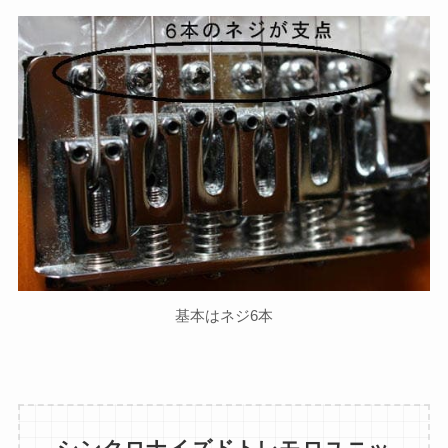
メッキのカバーが派手なユニットな
ので、非常に印象に残ります。
通常のビブラートユニットは、ボデ
ィに対して上下（押し込む方向）へ
動かしますが、このユニットはボデ
ィに対して水平方向（横方向）にア
ームを動かします。
カバーを外すと、その構造は一目瞭
然で、テールピースの両端にスプリ
基本はネジ6本
ングが引っ掛けられており、アーム
を動かすとテールピース部分が引っ
張られて音程が上がるというもので
す。