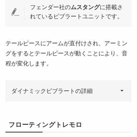
テールピースとブリッジが一体
フェンダー社の
ムスタング
に搭載さ
化していること
れているビブラートユニットです。
ブリッジ部分にローラー式サド
ル採用でチューニングの安定性
が上がっている
テールピースにアームが直付けされ、アーミン
この2点です。
グをするとテールピースが動くことにより、音
フローティング
程が変化します。
ダイナミックビブラートの詳細
フローティングトレモロ