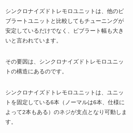
S字状に湾曲させたプレート（板ば
シンクロナイズドトレモロユニットは、他のビ
ね）にテールピースを引っ掛けただ
ブラートユニットと比較してもチューニングが
けのシンプルな構造です。
安定しているだけでなく、ビブラート幅も大き
テールピースにアームが直付けされ
いと言われています。
ていて、アームを下げるとテールピ
ースがお辞儀をすることでビブラー
その要因は、シンクロナイズドトレモロユニッ
ト効果を得ています。
トの構造にあるのです。
シンクロナイズドトレモロユニットは、ユニッ
スングアウェイ・プルサイドウェ
トを固定している6本（ノーマルは6本、仕様に
イ・トレモロ（ギブソン社）
よって2本もある）のネジが支点となり可動しま
す。
ブリッジからボディエンドまで覆う