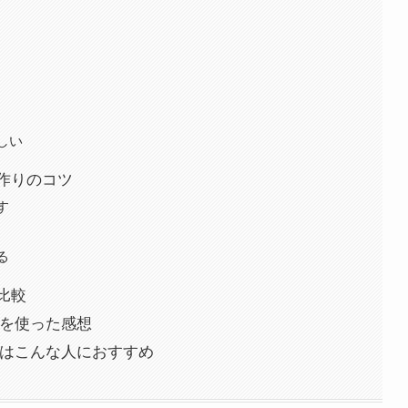
しい
音作りのコツ
す
る
比較
I21を使った感想
ADI21はこんな人におすすめ