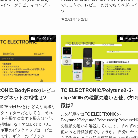
or（ハイパーグラビティコンプレ
でしょうか。レビューだけでなくペダルパ
ワ...
2021年4月27日
飛び道具他
チュー
RONIC/BodyRezのレビュ
TC ELECTRONIC/Polytune2･3･
やマグネットの相性は?
clip･NOIRの種類の違いと使い方!
徴は?
ONIC/BodyRezとは どんな高級な
ック・ギターだとしても、それ
この記事ではTC ELECTRONICの
る会場で演奏する場合は”ピッ
Polytune2Polytune3PolytuneclipPolytune
を増幅しなくてはいけません。
の種類の違いを解説しています。それぞれ
コギ用のピックアップは「ピエ
使い方と特徴は何でしょうか。 自分に合
です。ギターのブリッジ...
ものを選べるように全種類使った筆者が詳