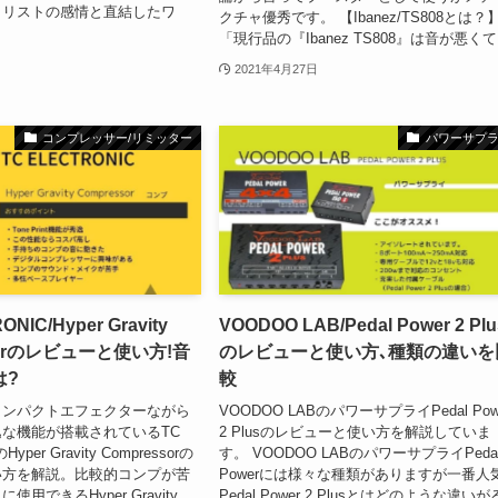
タリストの感情と直結したワ
クチャ優秀です。 【Ibanez/TS808とは？
「現行品の『Ibanez TS808』は音が悪くて.
2021年4月27日
コンプレッサー/リミッター
パワーサプ
NIC/Hyper Gravity
VOODOO LAB/Pedal Power 2 Plu
sorのレビューと使い方!音
のレビューと使い方､種類の違いを
は?
較
コンパクトエフェクターながら
VOODOO LABのパワーサプライPedal Pow
な機能が搭載されているTC
2 Plusのレビューと使い方を解説していま
yper Gravity Compressorの
す。 VOODOO LABのパワーサプライPeda
い方を解説。比較的コンプが苦
Powerには様々な種類がありますが一番人
用できるHyper Gravity
Pedal Power 2 Plusとはどのような違い