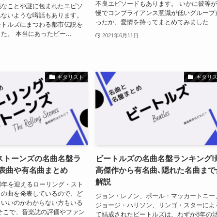
不良エピソードもあります。 いかに彼等
議なことや謎に包まれたエピソ
慢でコンプライアンス意識が低いグループ
れないような噂話もあります。
ったか、愛情を持ってまとめてみました...
ートルズにまつわる都市伝説を
た。 本当にあったビー...
2021年6月11日
ギタリスト
ギタリ
ストーンズの名曲名盤ラ
ビートルズの名曲名盤ランキング!
代表曲や有名曲まとめ
高傑作から有名曲､隠れた名曲まで
解説
0年を迎えるローリング・スト
くの曲を発表しているので、ど
ジョン・レノン、ポール・マッカートニー
らいいのかわからない方もいる
ジョージ・ハリソン、リンゴ・スターによ
そこで、音楽誌の評価やファン
て結成されたビートルズは、わずか8年の