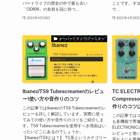
バードライブの歴史の中で最も古い
ことです。ギ
「OD808」の名前を冠に持つ...
ウ...
2021年4月28日
2021年4月28日
オーバードライブ/ブースター
Ibanez/TS9 Tubescreamerのレビュ
TC ELECTRO
ー!使い方や音作りのコツ
Compres
作りのコツ
この記事ではIbanezのTS9 Tubescreamerのレ
ビューを詳しく解説しています。実際に使っ
この記事では
てみての使い方や音作りのコツをご紹介しま
も多機能で秀逸
す。TS9 Tubescreamerを使用すべき理由はい
ELECTRONICのH
ったいどこにあるのでしょうか。
レビューと使
【Ibanez/TS9とは？】 TS系というカテゴリー
手な人にも簡単に使