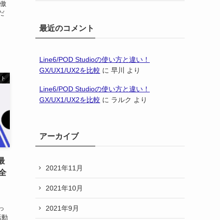
が傲
だ
最近のコメント
Line6/POD Studioの使い方と違い！
GX/UX1/UX2を比較
に
早川
より
スト
Line6/POD Studioの使い方と違い！
GX/UX1/UX2を比較
に
ラルク
より
アーカイブ
最
2021年11月
全
2021年10月
、
2021年9月
っ
活動