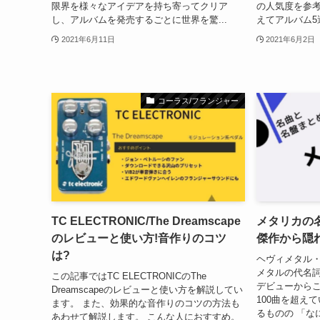
限界を様々なアイデアを持ち寄ってクリア
の人気度を参
し、アルバムを発売するごとに世界を驚...
えてアルバム5選
2021年6月11日
2021年6月2日
コーラス/フランジャー
TC ELECTRONIC/The Dreamscape
メタリカの
のレビューと使い方!音作りのコツ
傑作から隠
は?
ヘヴィメタル
メタルの代名詞
この記事ではTC ELECTRONICのThe
デビューから
Dreamscapeのレビューと使い方を解説してい
100曲を超え
ます。 また、効果的な音作りのコツの方法も
るものの 「な
あわせて解説します。 こんな人におすすめ。